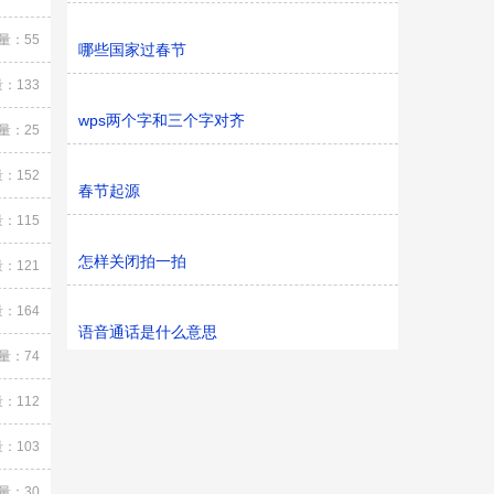
量：55
哪些国家过春节
：133
wps两个字和三个字对齐
量：25
：152
春节起源
：115
怎样关闭拍一拍
：121
：164
语音通话是什么意思
量：74
：112
：103
量：30