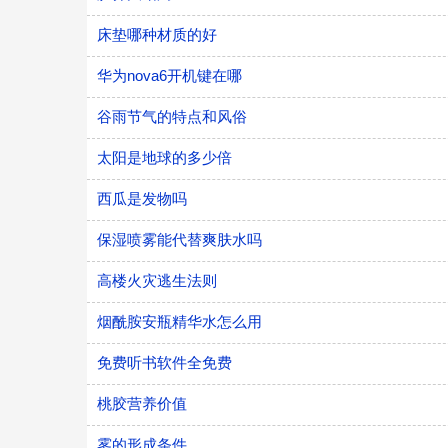
床垫哪种材质的好
华为nova6开机键在哪
谷雨节气的特点和风俗
太阳是地球的多少倍
西瓜是发物吗
​保湿喷雾能代替爽肤水吗
高楼火灾逃生法则
烟酰胺安瓶精华水怎么用
免费听书软件全免费
桃胶营养价值
雾的形成条件