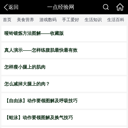
一点经验网
返回
首页
美食营养
游戏数码
手工爱好
生活知识
生活百科
哑铃锻炼方法图解——收藏版
真人演示——怎样练腹肌最快最有效
怎样瘦小腿上的肌肉
怎么减掉大腿上的肉？
【自由泳】动作要领图解及呼吸技巧
【蛙泳】动作要领图解及换气技巧