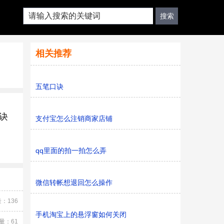
相关推荐
五笔口诀
诀
支付宝怎么注销商家店铺
qq里面的拍一拍怎么弄
微信转帐想退回怎么操作
：136
手机淘宝上的悬浮窗如何关闭
量：61