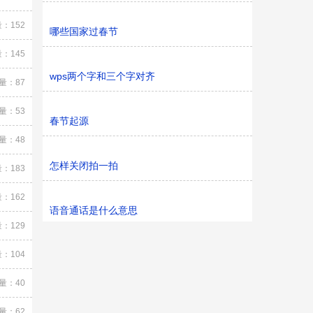
：152
哪些国家过春节
：145
wps两个字和三个字对齐
量：87
量：53
春节起源
量：48
怎样关闭拍一拍
：183
：162
语音通话是什么意思
：129
：104
量：40
量：62