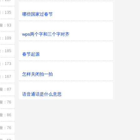
：135
哪些国家过春节
量：93
wps两个字和三个字对齐
：109
：185
春节起源
：173
怎样关闭拍一拍
：167
量：87
语音通话是什么意思
量：76
量：86
量：76