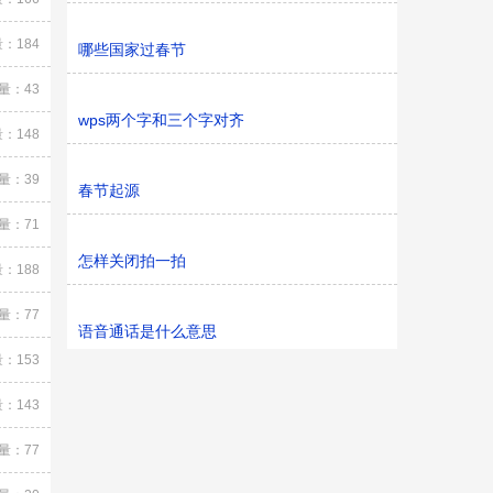
：184
哪些国家过春节
量：43
wps两个字和三个字对齐
：148
量：39
春节起源
量：71
怎样关闭拍一拍
：188
量：77
语音通话是什么意思
：153
：143
量：77