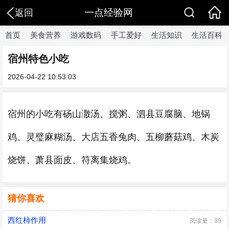
一点经验网
返回
首页
美食营养
游戏数码
手工爱好
生活知识
生活百科
宿州特色小吃
2026-04-22 10:53:03
宿州的小吃有砀山潵汤、搅粥、泗县豆腐脑、地锅
鸡、灵璧麻糊汤、大店五香兔肉、五柳蘑菇鸡、木炭
烧饼、萧县面皮、符离集烧鸡。
猜你喜欢
西红柿作用
阅读量：39