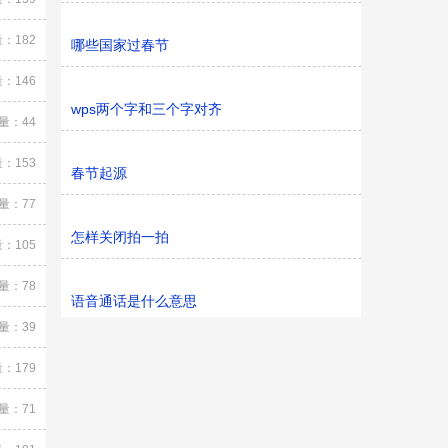
：182
哪些国家过春节
：146
wps两个字和三个字对齐
量：44
：153
春节起源
量：77
怎样关闭拍一拍
：105
量：78
语音通话是什么意思
量：39
：179
量：71