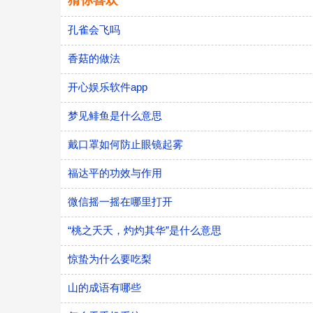
猜你喜欢
孔雀会飞吗
香菇的做法
开心娱乐软件app
梦见鲱鱼是什么意思
戴口罩如何防止眼镜起雾
福达平的功效与作用
微信摇一摇在哪里打开
“桃之夭夭，灼灼其华”是什么意思
惊蛰为什么要吃梨
山的成语有哪些