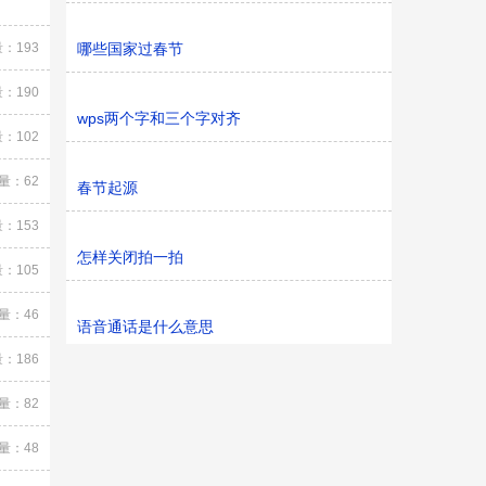
：193
哪些国家过春节
：190
wps两个字和三个字对齐
：102
量：62
春节起源
：153
怎样关闭拍一拍
：105
量：46
语音通话是什么意思
：186
量：82
量：48