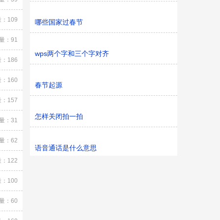
：109
哪些国家过春节
量：91
wps两个字和三个字对齐
：186
：160
春节起源
：157
怎样关闭拍一拍
量：31
量：62
语音通话是什么意思
：122
：100
量：60