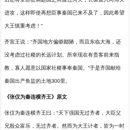
进攻，这样即使再想臣事秦国已来不及了，因此希望
大王慎重考虑！”
齐宣王说：“齐国地方偏僻鄙陋，而且东临大海，还
没考虑过社稷的长远计划。所幸现在有贵客前来指
教，寡人愿意以国家社稷事奉秦国。”于是齐国献给
秦国出产鱼盐的土地300里。
《张仪为秦连横齐王》原文
张仪为秦连横齐王曰：“天下强国无过齐者，大臣父
兄殷众富乐，无过齐者。然而为大王计者，皆为一时