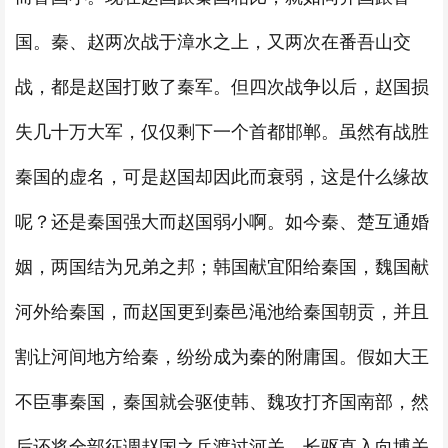
国。秦、赵两次战于漳水之上，又两次在番吾山交
战，都是赵国打败了秦军。但四次战争以后，赵国损
失几十万大军，仅仅剩下一个首都邯郸。虽然有战胜
秦国的虚名，可是赵国却因此而衰弱，这是什么缘故
呢？还是秦国强大而赵国弱小啊。如今秦、楚互通婚
姻，两国结为兄弟之邦；韩国献宜阳给秦国，魏国献
河外给秦国，而赵国更到秦邑渑池给秦国朝贡，并且
割让河间地方给秦，纷纷成为秦的附庸国。假如大王
不臣事秦国，秦国就会驱使韩、魏攻打齐国南部，然
后还将全部征调赵国之兵渡过河关，长驱直入向博关