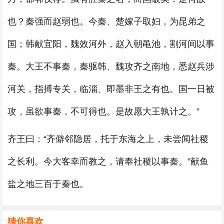
也？秦强而赵弱也。今秦、楚嫁子取妇，为昆弟之
国；韩献宜阳，魏效河外，赵入朝黾池，割河间以事
秦。大王不事秦，秦驱韩、魏攻齐之南地，悉赵兵涉
河关，指搏专关，临淄、即墨非王之有也。国一日被
攻，虽欲事秦，不可得也。是故愿大王孰计之。”
齐王曰：“齐僻邻隐居，托于东海之上，未尝闻社稷
之长利。今大客幸而教之，请奉社稷以事秦。”献鱼
盐之地三百于秦也。
猜你喜欢