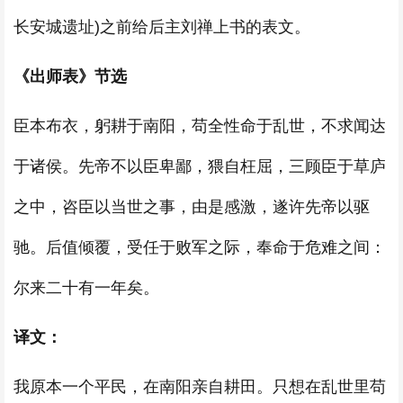
长安城遗址)之前给后主刘禅上书的表文。
《出师表》节选
臣本布衣，躬耕于南阳，苟全性命于乱世，不求闻达
于诸侯。先帝不以臣卑鄙，猥自枉屈，三顾臣于草庐
之中，咨臣以当世之事，由是感激，遂许先帝以驱
驰。后值倾覆，受任于败军之际，奉命于危难之间：
尔来二十有一年矣。
译文：
我原本一个平民，在南阳亲自耕田。只想在乱世里苟