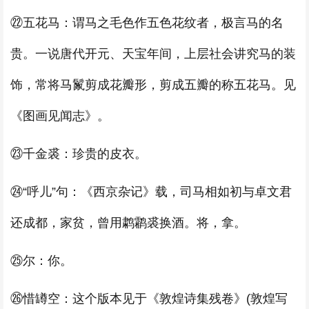
㉒五花马：谓马之毛色作五色花纹者，极言马的名
贵。一说唐代开元、天宝年间，上层社会讲究马的装
饰，常将马鬣剪成花瓣形，剪成五瓣的称五花马。见
《图画见闻志》。
㉓千金裘：珍贵的皮衣。
㉔“呼儿”句：《西京杂记》载，司马相如初与卓文君
还成都，家贫，曾用鹔鹴裘换酒。将，拿。
㉕尔：你。
㉖惜罇空：这个版本见于《敦煌诗集残卷》(敦煌写