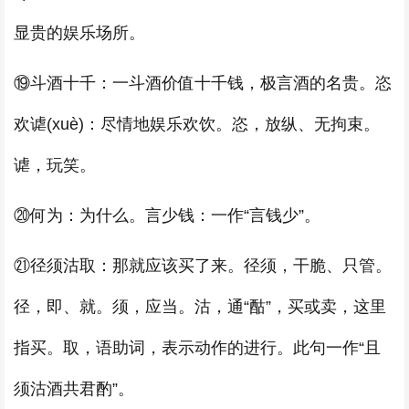
显贵的娱乐场所。
⑲斗酒十千：一斗酒价值十千钱，极言酒的名贵。恣
欢谑(xuè)：尽情地娱乐欢饮。恣，放纵、无拘束。
谑，玩笑。
⑳何为：为什么。言少钱：一作“言钱少”。
㉑径须沽取：那就应该买了来。径须，干脆、只管。
径，即、就。须，应当。沽，通“酤”，买或卖，这里
指买。取，语助词，表示动作的进行。此句一作“且
须沽酒共君酌”。