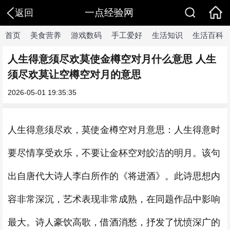
一点经验网
返回
首页
美食营养
游戏数码
手工爱好
生活知识
生活百科
人生得意须尽欢莫使金樽空对月什么意思 人生
须尽欢莫让空樽空对月的意思
2026-05-01 19:35:35
人生得意须尽欢，莫使金樽空对月意思：人生得意时
要尽情享受欢乐，不要让金杯空对皎洁的明月。该句
出自唐代大诗人李白所作的《将进酒》。此诗思想内
容非常深沉，艺术表现非常成熟，在同题作品中影响
最大。诗人豪饮高歌，借酒消愁，抒发了忧愤深广的