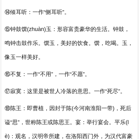
⑭倾耳听：一作“侧耳听”。
⑮钟鼓馔(zhuàn)玉：形容富贵豪华的生活。钟鼓，
鸣钟击鼓作乐。馔玉，美好的饮食。馔，吃喝。玉，
像玉一样美好。
⑯不复：一作“不用”，一作“不愿”。
⑰寂寞：这里是被世人冷落的意思。一作“死尽”。
⑱陈王：即曹植，因封于陈(今河南淮阳一带)，死后
谥“思”，世称陈王或陈思王。宴：举行宴会。平乐(l
è)：观名，汉明帝所建，在洛阳西门外，为汉代富豪