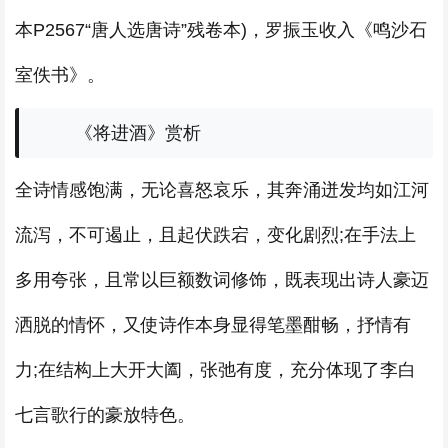
本P2567“唐人选唐诗”残卷本)，罗振玉收入《鸣沙石
室佚书》。
《将进酒》赏析
全诗情感饱满，无论喜怒哀乐，其奔涌迸发均如江河
流泻，不可遏止，且起伏跌宕，变化剧烈;在手法上
多用夸张，且常以巨额数词修饰，既表现出诗人豪迈
洒脱的情怀，又使诗作本身显得笔墨酣畅，抒情有
力;在结构上大开大阖，张弛有度，充分体现了李白
七言歌行的豪放特色。