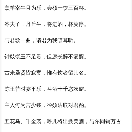
烹羊宰牛且为乐，会须一饮三百杯。
岑夫子，丹丘生，将进酒，杯莫停。
与君歌一曲，请君为我倾耳听。
钟鼓馔玉不足贵，但愿长醉不复醒。
古来圣贤皆寂寞，惟有饮者留其名。
陈王昔时宴平乐，斗酒十千恣欢谑。
主人何为言少钱，径须沽取对君酌。
五花马、千金裘，呼儿将出换美酒，与尔同销万古