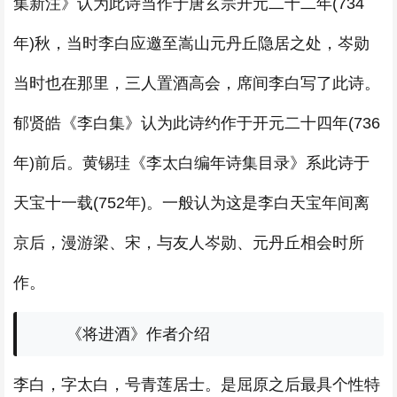
集新注》认为此诗当作于唐玄宗开元二十二年(734
年)秋，当时李白应邀至嵩山元丹丘隐居之处，岑勋
当时也在那里，三人置酒高会，席间李白写了此诗。
郁贤皓《李白集》认为此诗约作于开元二十四年(736
年)前后。黄锡珪《李太白编年诗集目录》系此诗于
天宝十一载(752年)。一般认为这是李白天宝年间离
京后，漫游梁、宋，与友人岑勋、元丹丘相会时所
作。
《将进酒》作者介绍
李白，字太白，号青莲居士。是屈原之后最具个性特