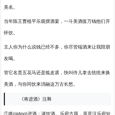
美名。
当年陈王曹植平乐观摆酒宴，一斗美酒值万钱他们开
怀饮。
主人你为什么说钱已经不多，你尽管端酒来让我陪朋
友喝。
管它名贵五花马还是狐皮裘，快叫侍儿拿去统统来换
美酒，与你同饮来消融这万古长愁。
《将进酒》注释
①将(qiāng)进酒：请饮酒。乐府古题，原是汉乐府短