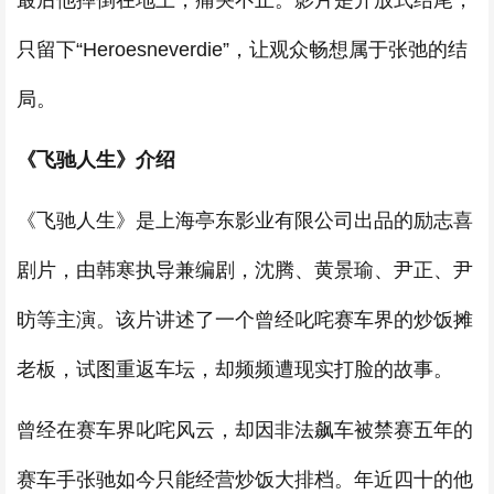
最后他摔倒在地上，痛哭不止。影片是开放式结尾，
只留下“Heroesneverdie”，让观众畅想属于张弛的结
局。
《飞驰人生》介绍
《飞驰人生》是上海亭东影业有限公司出品的励志喜
剧片，由韩寒执导兼编剧，沈腾、黄景瑜、尹正、尹
昉等主演。该片讲述了一个曾经叱咤赛车界的炒饭摊
老板，试图重返车坛，却频频遭现实打脸的故事。
曾经在赛车界叱咤风云，却因非法飙车被禁赛五年的
赛车手张驰如今只能经营炒饭大排档。年近四十的他