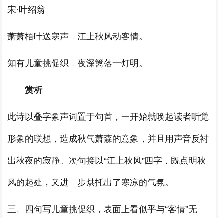
宋·叶绍翁
萧萧梧叶送寒声，江上秋风动客情。
知有儿童挑促织，夜深篱落一灯明。
赏析
此诗以叠字象声词置于句首，一开始就唤起读者听觉
形象的联想，造成秋气萧森的意象，并且用声音反衬
出秋夜的寂静。次句接以“江上秋风”四字，既点明秋
风的起处，又进一步烘托出了寒凉的气氛。
三、四句写儿童挑促织，表面上看似乎与“客情”无