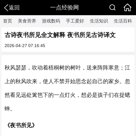
一点经验网
返回
首页
美食营养
游戏数码
手工爱好
生活知识
生活百科
古诗夜书所见全文解释 夜书所见古诗译文
2026-04-27 07:16:45
秋风瑟瑟，吹动着梧桐树的树叶，送来阵阵寒意；江
上的秋风吹来，使人不禁开始思念起自己的家乡。忽
然看见远处篱笆下的一点灯火，想必是孩子们在捉蟋
蟀。
《夜书所见》