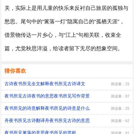
关，实际上是用儿童的快乐来反衬自己旅居的孤独与
愁思。尾句中的“篱落一灯”隐寓自己的“孤栖天涯”，
借景物传达一片乡心，与“江上”句相关联，收束全
篇，尤觉秋思洋溢，给读者留下无尽的想象空间。
猜你喜欢
古诗夜书所见全文解释夜书所见古诗译文
阅读量：25
夜书所见古诗夜书的意思夜书所见写作背景
阅读量：87
夜书所见的诗意解释夜书所见的诗意是什么
阅读量：25
舟夜书所见古诗翻译舟夜书所见古诗的意思
阅读量：62
夜书所见篱落的意思夜书所见的赏析
阅读量：91