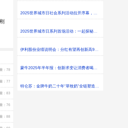
2025世界城市日社会系列活动拉开序幕，探寻社区花园里的
刚
2025世界城市日系列首场活动：一起探秘家门口的“魔法花园
伊利股份业绩说明会：分红有望再创新高9%利润率目标不变
蒙牛2025年半年报：创新求变让消费者喝上奶、喝好奶、喝
量：78
量：77
特仑苏：金牌牛奶二十年“草牧奶”全链塑造有机新矩阵
量：83
量：76
量：88