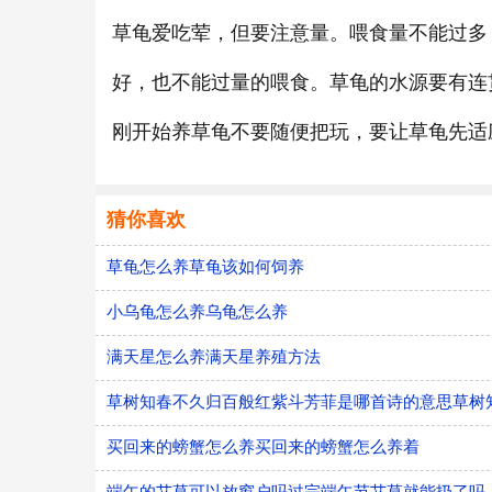
草龟爱吃荤，但要注意量。喂食量不能过多
好，也不能过量的喂食。草龟的水源要有连
刚开始养草龟不要随便把玩，要让草龟先适
猜你喜欢
草龟怎么养草龟该如何饲养
小乌龟怎么养乌龟怎么养
满天星怎么养满天星养殖方法
草树知春不久归百般红紫斗芳菲是哪首诗的意思草树
买回来的螃蟹怎么养买回来的螃蟹怎么养着
端午的艾草可以放窗户吗过完端午节艾草就能扔了吗