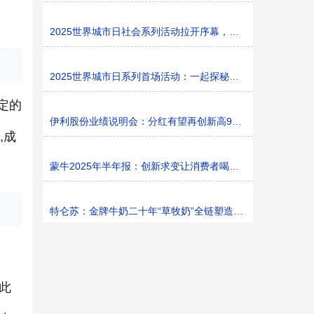
2025世界城市日社会系列活动拉开序幕，探寻社区花园里的
2025世界城市日系列首场活动：一起探秘家门口的“魔法花园
定的
伊利股份业绩说明会：分红有望再创新高9%利润率目标不变
,成
蒙牛2025年半年报：创新求变让消费者喝上奶、喝好奶、喝
特仑苏：金牌牛奶二十年“草牧奶”全链塑造有机新矩阵
此