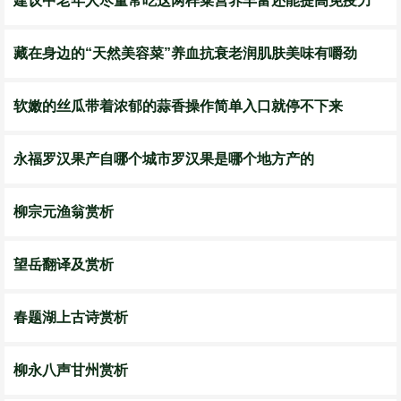
建议中老年人尽量常吃这两样菜营养丰富还能提高免疫力
藏在身边的“天然美容菜”养血抗衰老润肌肤美味有嚼劲
软嫩的丝瓜带着浓郁的蒜香操作简单入口就停不下来
永福罗汉果产自哪个城市罗汉果是哪个地方产的
柳宗元渔翁赏析
望岳翻译及赏析
春题湖上古诗赏析
柳永八声甘州赏析