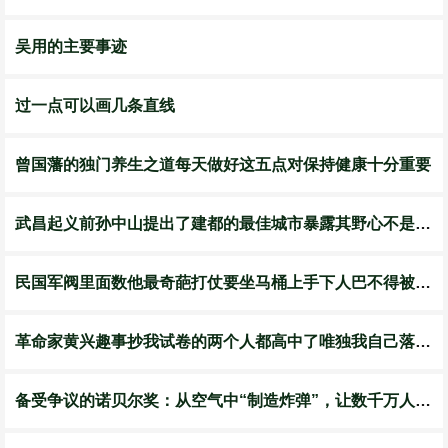
吴用的主要事迹
过一点可以画几条直线
曾国藩的独门养生之道每天做好这五点对保持健康十分重要
武昌起义前孙中山提出了建都的最佳城市暴露其野心不是南京
民国军阀里面数他最奇葩打仗要坐马桶上手下人巴不得被他打
革命家黄兴趣事抄我试卷的两个人都高中了唯独我自己落榜了
备受争议的诺贝尔奖：从空气中“制造炸弹”，让数千万人丧命