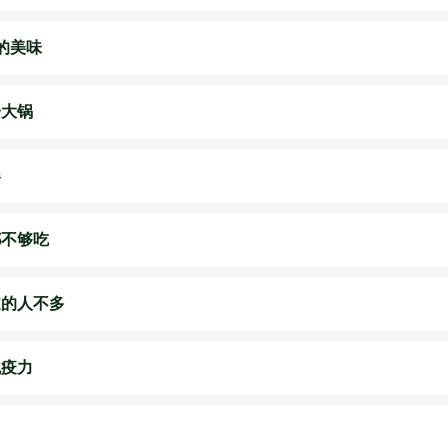
的美味
一大锅
器
都不够吃
道的人不多
免疫力