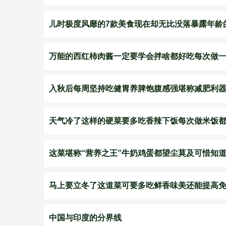
儿时极度风靡的7款美食现在却无比没落暴露年龄
万能的西红柿肉酱一定要学会拌啥都好吃每次做
入秋后每周坚持吃健胃养脾饱腹感强堪称减肥利
天气冷了这样的硬菜要多吃香辣下饭每次做米饭
这菜堪称“营养之王”牛奶鸡蛋都望尘莫及可惜知
马上要立冬了这道菜可要多吃鲜香味美还能提高
中国与印度的分界线