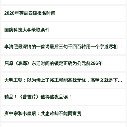
2020年英语四级报名时间
国防科技大学录取条件
李清照最深情的一首词最后三句千回百转用一个字道尽相思苦
屈原《哀郢》东迁时间的锁定正确为公元前296年
大明王朝：以为傍上了裕王就能高枕无忧，高翰文就是下一个沈一石
精品！《曹雪芹》值得熬夜品读！
唐中宗和韦皇后：共患难却不能同富贵