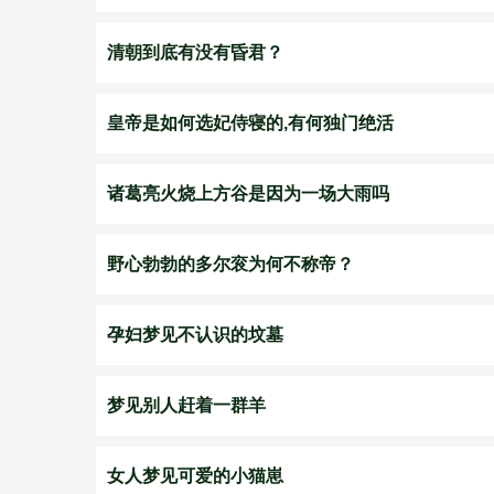
清朝到底有没有昏君？
皇帝是如何选妃侍寝的,有何独门绝活
诸葛亮火烧上方谷是因为一场大雨吗
野心勃勃的多尔衮为何不称帝？
孕妇梦见不认识的坟墓
梦见别人赶着一群羊
女人梦见可爱的小猫崽