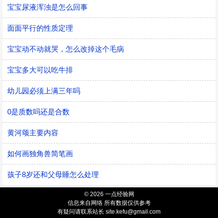
宝宝尿液浑浊是怎么回事
面面平行的性质定理
宝宝动不动就哭，怎么改掉这个毛病
宝宝多大可以吃牛排
幼儿园必须上满三年吗
0是质数吗还是合数
黄河颂主要内容
如何画独角兽简笔画
孩子8岁还和父母睡怎么处理
© 2026 一点经验网
信息来自网络 所有数据仅供参考
有疑问请联系站长 site.kefu@gmail.com