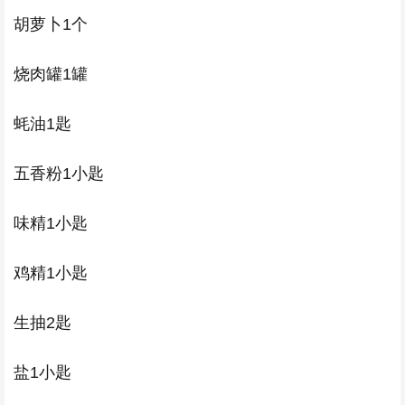
胡萝卜1个
烧肉罐1罐
蚝油1匙
五香粉1小匙
味精1小匙
鸡精1小匙
生抽2匙
盐1小匙