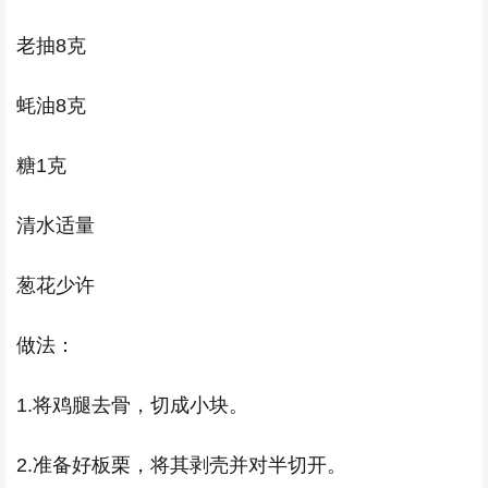
老抽8克
蚝油8克
糖1克
清水适量
葱花少许
做法：
1.将鸡腿去骨，切成小块。
2.准备好板栗，将其剥壳并对半切开。