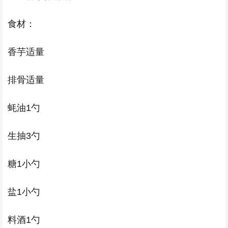
食材：
香芋适量
排骨适量
蚝油1勺
生抽3勺
糖1小勺
盐1小勺
料酒1勺