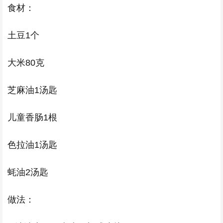
食材：
土豆1个
大米80克
芝麻油1汤匙
儿童香肠1根
色拉油1汤匙
蚝油2汤匙
做法：