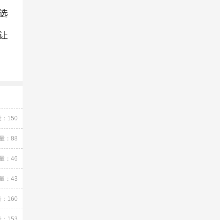
选
让
：150
量：88
量：46
量：43
：160
：153