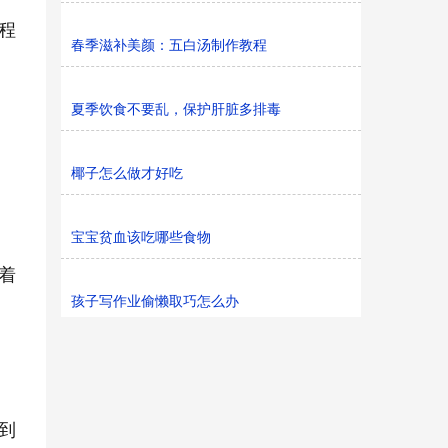
程
春季滋补美颜：五白汤制作教程
夏季饮食不要乱，保护肝脏多排毒
椰子怎么做才好吃
宝宝贫血该吃哪些食物
着
孩子写作业偷懒取巧怎么办
到