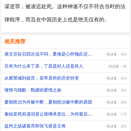
谋逆罪，被凌迟处死。这种神速不仅不符合当时的法
律程序，而且在中国历史上也是绝无仅有的。
相关推荐
唐文宗征召四次说不吗，萧俛是心怀愧疚还是居功自傲
阅读量：164
吕布为什么杀丁原，丁原是好人还是坏人
阅读量：38
从紫禁城到故宫：皇帝居所的历史转变
阅读量：154
憧憬与残酷：甄嬛的爱情之旅
阅读量：164
夏朝统治为何被中断，夏朝统治被中断的原因
阅读量：168
秦始皇死前遗诏是让谁继承皇位，为何最后是胡亥继位
阅读量：170
益州之战诸葛亮和张飞谁是主将
阅读量：193