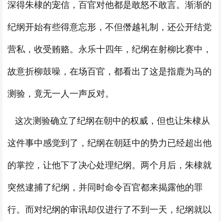
深得朱棣的宠信，百官对他都是敢怒不敢言。渐渐的
纪纲开始有些得意忘形，不但僭越礼制，还公开结党
营私，收受贿赂。永乐十四年，纪纲在射柳比赛中，
故意折柳鼓噪，在场百官，都看出了这是指鹿为马的
测验，竟无一人一声反对。
这次测验确立了纪纲在朝中的权威，但也让朱棣从
这件事中感觉到了，纪纲在朝廷中的势力已经超出他
的掌控，让他下了决心处理纪纲。两个月后，朱棣就
突然逮捕了纪纲，并同时命令百官都来揭露他的罪
行。而对纪纲的审讯却仅进行了不到一天，纪纲就以