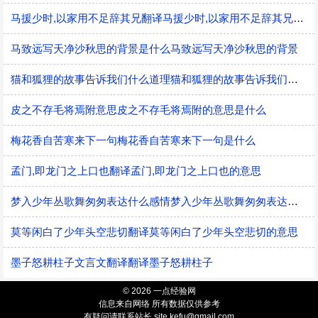
马援少时,以家用不足辞其兄翻译马援少时,以家用不足辞其兄的意思
马致远写天净沙秋思的背景是什么马致远写天净沙秋思的背景
猫和狐狸的故事告诉我们什么道理猫和狐狸的故事告诉我们的道理
皮之不存毛将焉附意思皮之不存毛将焉附的意思是什么
梅花香自苦寒来下一句梅花香自苦寒来下一句是什么
孟门,即龙门之上口也翻译孟门,即龙门之上口也的意思
梦入少年丛歌舞匆匆表达什么感情梦入少年丛歌舞匆匆表达的感情
莫等闲白了少年头空悲切翻译莫等闲白了少年头空悲切的意思
墨子怒耕柱子文言文翻译翻译墨子怒耕柱子
© 2026 一点经验网
信息来自网络 所有数据仅供参考
有疑问请联系站长 site.kefu@gmail.com