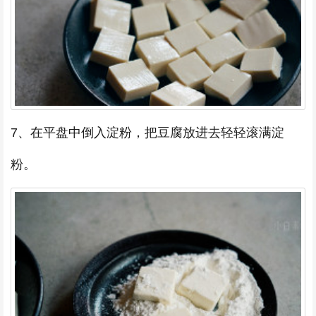
7、在平盘中倒入淀粉，把豆腐放进去轻轻滚满淀
粉。