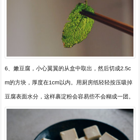
6、嫩豆腐，小心翼翼的从盒中取出，然后切成2.5c
m的方块，厚度在1cm以内。用厨房纸轻轻按压吸掉
豆腐表面水分，这样裹淀粉会容易些不会糊成一团。