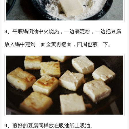
8、平底锅倒油中火烧热，一边裹淀粉，一边把豆腐
放入锅中煎到一面金黄再翻面，四周也煎一下。
9、煎好的豆腐同样放在吸油纸上吸油。