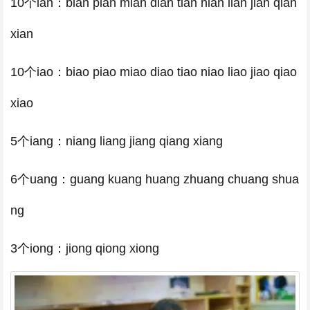
10个ian：bian pian mian dian tian nian lian jian qian
xian
10个iao：biao piao miao diao tiao niao liao jiao qiao
xiao
5个iang：niang liang jiang qiang xiang
6个uang：guang kuang huang zhuang chuang shua
ng
3个iong：jiong qiong xiong