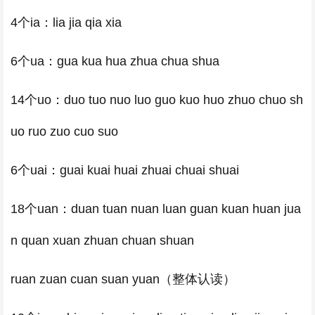
4个ia：lia jia qia xia
6个ua：gua kua hua zhua chua shua
14个uo：duo tuo nuo luo guo kuo huo zhuo chuo sh
uo ruo zuo cuo suo
6个uai：guai kuai huai zhuai chuai shuai
18个uan：duan tuan nuan luan guan kuan huan jua
n quan xuan zhuan chuan shuan
ruan zuan cuan suan yuan（整体认读）