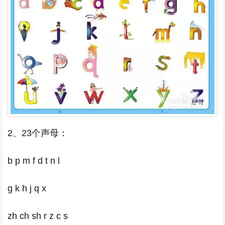
2、23个声母：
b p m f d t n l
g k h j q x
zh ch sh r z c s