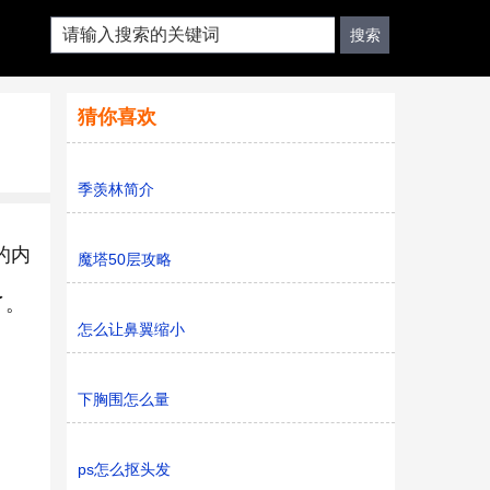
猜你喜欢
季羡林简介
的内
魔塔50层攻略
了。
怎么让鼻翼缩小
下胸围怎么量
ps怎么抠头发