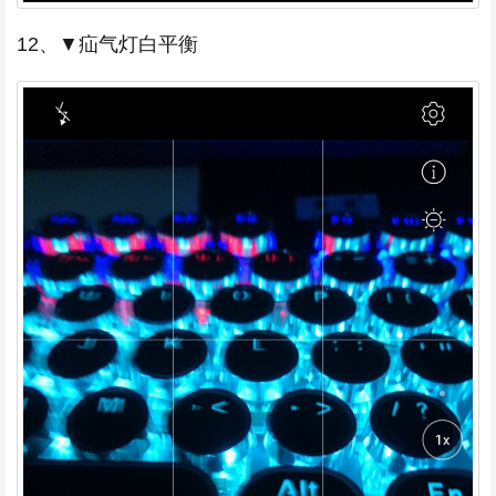
12、▼疝气灯白平衡