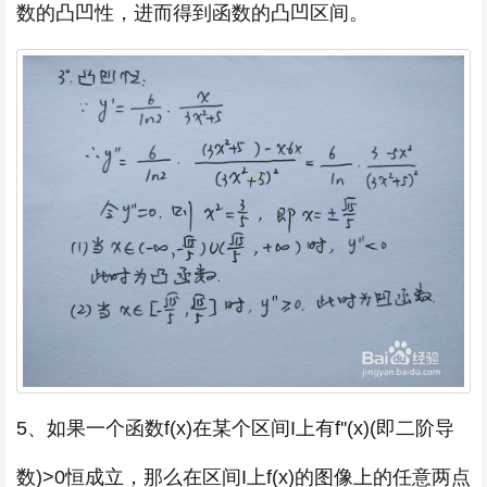
数的凸凹性，进而得到函数的凸凹区间。
5、如果一个函数f(x)在某个区间I上有f''(x)(即二阶导
数)>0恒成立，那么在区间I上f(x)的图像上的任意两点