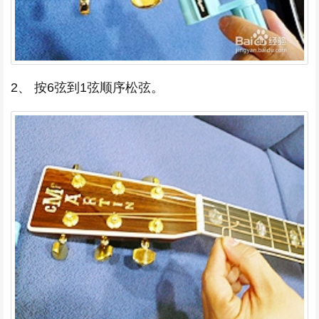
2、 按6弦到1弦顺序松弦。