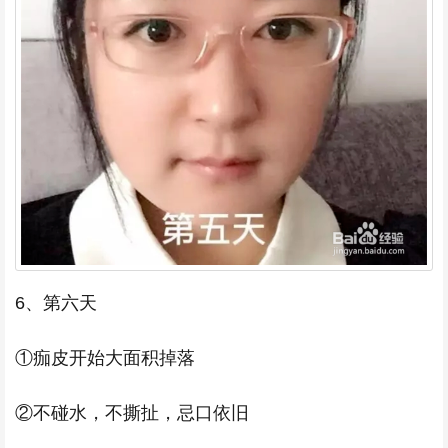
6、第六天
①痂皮开始大面积掉落
②不碰水，不撕扯，忌口依旧