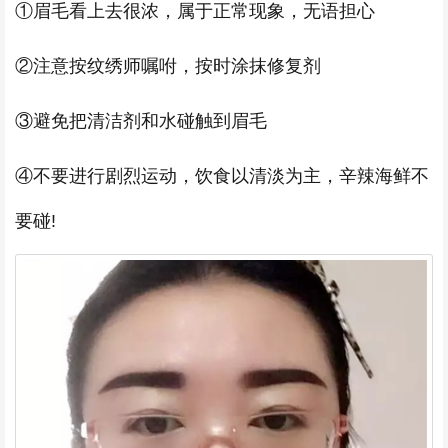
①眉毛看上去很浓，属于正常现象，无语担心
②注意按纹绣师嘱咐，按时涂抹修复剂
③避免把清洁剂和水碰触到眉毛
④不要进行剧烈运动，饮食以清淡为主，辛辣海鲜不
要碰!