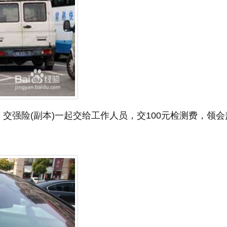
交强险(副本)一起交给工作人员，交100元检测费，领会