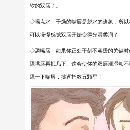
软的双唇了。
◇喝点水。干燥的嘴唇是脱水的迹象，所以
可以慢慢感觉双唇开始变得光滑柔润了。
◇舔嘴唇。如果你正处于刻不容缓的关键时
舔嘴唇再抿几下。这会使你的双唇潮湿却不
舔一下嘴唇，挑逗指数五颗星！